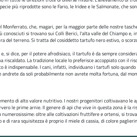
e specie più riprodotte sono le Fario, le Iridee e le Salmonate, che so
el Monferrato, che, magari, per la maggior parte delle nostre tasc
 conosciuti si trovano sui Colli Berici, l'alta valle del Chiampo e, in 
 del terreno. Si tratta del cosiddetto tartufo nero estivo, o scorzone
 e, si dice, per il potere afrodisiaco, il tartufo è da sempre conside
iscaldato. La tradizione locale lo preferisce accoppiato con il riso,
 è indispensabile. I cani, infatti, individuano i tartufi solo qua
andrete da soli probabilmente non avrete molta fortuna, dal mome
emento di alto valore nutritivo. I nostri progenitori coltivavano le ap
vero le prime arnie. Il genere di api che vive in questa zona è la risu
no numerosissime: oltre alle coltivazioni fruttifere e ortensi, si trova
 e di rara squisitezza è proprio il miele di cassia, di colore paglier