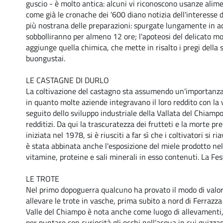
guscio - è molto antica: alcuni vi riconoscono usanze alime
come già le cronache dei '600 diano notizia dell'interesse 
più nostrana delle preparazioni: spurgate lungamente in a
sobbolliranno per almeno 12 ore; l'apoteosi del delicato mol
aggiunge quella chimica, che mette in risalto i pregi della s
buongustai.
LE CASTAGNE DI DURLO
La coltivazione del castagno sta assumendo un'importanza 
in quanto molte aziende integravano il loro reddito con la 
seguito dello sviluppo industriale della Vallata del Chiampo
redditizi. Da qui la trascuratezza dei frutteti e la morte 
iniziata nel 1978, si è riusciti a far sì che i coltivatori s
è stata abbinata anche l'esposizione del miele prodotto nel
vitamine, proteine e sali minerali in esso contenuti. La Fes
LE TROTE
Nel primo dopoguerra qualcuno ha provato il modo di valoriz
allevare le trote in vasche, prima subito a nord di Ferrazza
Valle del Chiampo è nota anche come luogo di allevamenti, u
per puntare con curiosità gli occhi nell’acqua in cui guizza