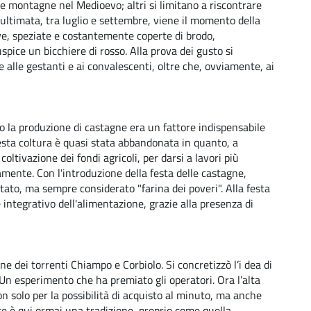
te montagne nel Medioevo; altri si limitano a riscontrare
 ultimata, tra luglio e settembre, viene il momento della
ve, speziate e costantemente coperte di brodo,
spice un bicchiere di rosso. Alla prova dei gusto si
le alle gestanti e ai convalescenti, oltre che, ovviamente, ai
 la produzione di castagne era un fattore indispensabile
uesta coltura è quasi stata abbandonata in quanto, a
ltivazione dei fondi agricoli, per darsi a lavori più
amente. Con l'introduzione della festa delle castagne,
antato, ma sempre considerato "farina dei poveri". Alla festa
integrativo dell'alimentazione, grazie alla presenza di
 dei torrenti Chiampo e Corbiolo. Si concretizzò l’i dea di
. Un esperimento che ha premiato gli operatori. Ora l’alta
n solo per la possibilità di acquisto al minuto, ma anche
ote è qui ormai una tradizione, proprio come quella