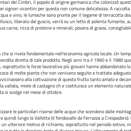
ntari dei Cimbri, il popolo di origine germanica che colonizzò ques
dei signori vicentini per questa non comune delicatezza. A raccolta
cqua e vino, le lumache sono pronte per il tegame di terracotta do
lusco, liberato dal guscio, verrà su un letto di polenta fumante, au
ua carne, ricca di proteine e minerali, povera di grassi, consigliabi
che si rivela fondamentale nell'economia agricola locale. Un tempo
vendita diretta di tale prodotto. Negli anni tra il 1960 e il 1980 q
, soprattutto le forze lavorative più giovani hanno abbandonato la co
precoce di molte piante che non venivano seguite e trattate adeguat
i riavvicinassero alla coltivazione di questo frutto tanto amato e dec
la vallata, miele di castagno ch e costituisce un elemento naturale 
ta si svolge nel mese di ottobre.
zare le particolari risorse delle acque che scendono dalle montagne
 e quindi lungo la Valletta (il fondovalle da Ferrazza a Crespadoro)
n ulteriore motivo di richiamo, soprattutto nel periodo estivo, no
no in tutte le direzioni trote di diverse misure. L’allevamento di tr