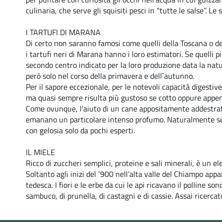
culinaria, che serve gli squisiti pesci in “tutte le salse”. L
I TARTUFI DI MARANA
Di certo non saranno famosi come quelli della Toscana o d
i tartufi neri di Marana hanno i loro estimatori. Se quelli più
secondo centro indicato per la loro produzione data la natura
però solo nel corso della primavera e dell`autunno.
Per il sapore eccezionale, per le notevoli capacità digestive
ma quasi sempre risulta più gustoso se cotto oppure appena r
Come ovunque, l'aiuto di un cane appositamente addestrato
emanano un particolare intenso profumo. Naturalmente se 
con gelosia solo da pochi esperti.
IL MIELE
Ricco di zuccheri semplici, proteine e sali minerali, è un el
Soltanto agli inizi del ‘900 nell’alta valle del Chiampo appar
tedesca. I fiori e le erbe da cui le api ricavano il polline so
sambuco, di prunella, di castagni e di cassie. Assai ricercato