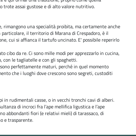
no trote assai gustose e di alto valore nutritivo.
he, rimangono una specialità proibita, ma certamente anche
particolare, il territorio di
Marana di Crespadoro, è il
, cui si affianca il tartufo uncinato. E' possibile reperirlo
rato cibo da re. Ci sono mille modi per apprezzarlo in cucina,
 con le tagliatelle e con gli spaghetti.
ndo sono perfettamente maturi, perché in quel momento
nto che i luoghi dove crescono sono segreti, custoditi
i in rudimentali casse, o in vecchi tronchi cavi di alberi.
ltanza di incroci fra l’ape mellifica ligustica e l’ape
no abbondanti fiori (e relativi mieli) di tarassaco, di
ino e trasparente.